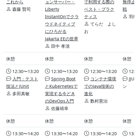
これから
ョンサーバー・
で利用する際の
無停止
森藤 賢司
Liberty
ベスト・プラク
戦
InstantOnでクラ
ティス
羽鳥
ウドネイティブ
てらだ よし
にひろがる
お
Jakarta EEの世界
田中 孝清
休憩
休憩
休憩
休憩
12:30〜13:20
12:30〜13:20
12:30〜13:20
12:
入門：テスト
Spring Boot
コンテナ環境
JJ
技法とJUnit
とKubernetesで
でのJava技術の
ン
多田真敏
実現する今どき
進化
のDevOps入門
数村憲治
佐藤靖幸
休憩
休憩
休憩
休憩
13:30〜14:20
13:30〜14:20
13:30〜14:20
13: