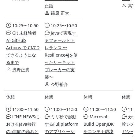
た話
高宮
篠原 正太
10:25〜10:50
10:25〜10:50
Git 未経験者
Javaで実現す
が GitHub
るフォールトト
Actions で CI/CD
レランス 〜
できるようにな
Resilience4jを使
るまで
ったサーキット
浅野正貴
ブレーカーの実
装〜
今野裕介
休憩
休憩
休憩
休憩
11:00〜11:50
11:00〜11:50
11:00〜11:50
11:
LINE NEWSに
ミリ秒で起動
Microsoft
カー
おけるJava移行
するFullplatform
Build OpenJDK
幹シス
の5年間の歩みと
のアプリケーシ
をコンテナ環境
ガシー