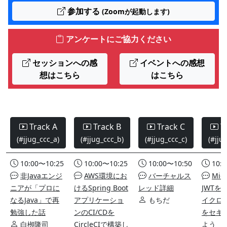
参加する
(Zoomが起動します)
アンケートにご協力ください
セッションへの感
イベントへの感想
想はこちら
はこちら
Track A
Track B
Track C
T
(#jjug_ccc_a)
(#jjug_ccc_b)
(#jjug_ccc_c)
(#jju
10:00〜10:25
10:00〜10:25
10:00〜10:50
10:
非Javaエンジ
AWS環境にお
バーチャルス
Micr
ニアが「プロに
けるSpring Boot
レッド詳細
JWTを
なるJava」で再
アプリケーショ
もちだ
イクロ
勉強した話
ンのCI/CDを
をセキ
白栁隆司
CircleCIで構築し
よう