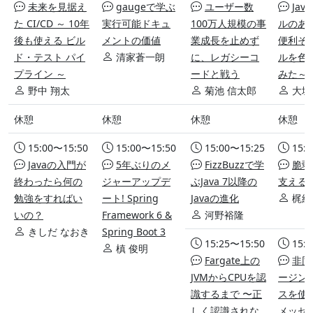
未来を見据え
gaugeで学ぶ
ユーザー数
Ja
た CI/CD ～ 10年
実行可能ドキュ
100万人規模の事
ルのあ
後も使える ビル
メントの価値
業成長を止めず
便利そ
ド・テスト パイ
清家蒼一朗
に、レガシーコ
ルを色
プライン ～
ードと戦う
みた～
野中 翔太
菊池 信太郎
大城
休憩
休憩
休憩
休憩
15:00〜15:50
15:00〜15:50
15:00〜15:25
15:
Javaの入門が
5年ぶりのメ
FizzBuzzで学
脆弱
終わったら何の
ジャーアップデ
ぶJava 7以降の
支える
勉強をすればい
ート! Spring
Javaの進化
梶紳
いの？
Framework 6 &
河野裕隆
きしだ なおき
Spring Boot 3
15:25〜15:50
15:
槙 俊明
Fargate上の
非同
JVMからCPUを認
ージン
識するまで 〜正
スを使っ
しく認識されな
メッセ