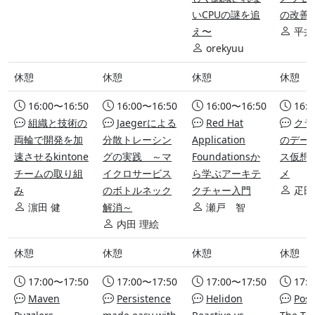
いCPUの謎を追
の改善
え〜
平井
orekyuu
休憩
休憩
休憩
休憩
16:00〜16:50
16:00〜16:50
16:00〜16:50
16:
組織と技術の
Jaegerによる
Red Hat
クラ
両輪で開発を加
分散トレーシン
Application
のデー
速させるkintone
グの実践 ～マ
Foundationsか
ス仮想
チームの取り組
イクロサービス
ら学ぶアーキテ
メ
み
のボトルネック
クチャー入門
疋田
濵田 健
解消～
瀬戸 智
内田 理絵
休憩
休憩
休憩
休憩
17:00〜17:50
17:00〜17:50
17:00〜17:50
17:
Maven
Persistence
Helidon
Post